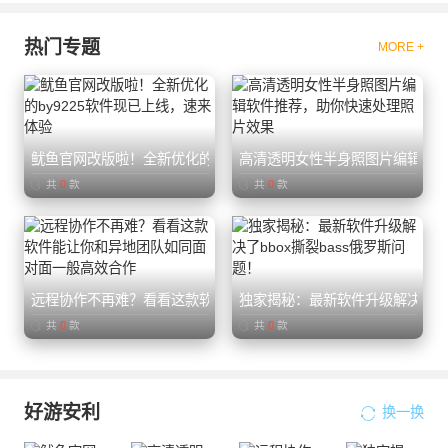
热门专题
MORE +
鱿鱼官网改版啦！全新优化的by9225软件现已上线，速来体验
高清透明女性半身照图片编辑软
共
0
款
共
0
款
远程协作不再难？看看这款软件能让你和异地团队如同面对面一般
独家揭秘：最新软件升级解决了bb
共
0
款
共
0
款
好游安利
换一换