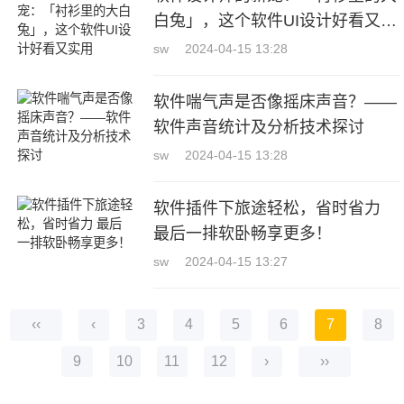
白兔」，这个软件UI设计好看又实
用
sw
2024-04-15 13:28
软件喘气声是否像摇床声音？——
软件声音统计及分析技术探讨
sw
2024-04-15 13:28
软件插件下旅途轻松，省时省力
最后一排软卧畅享更多！
sw
2024-04-15 13:27
‹‹
‹
3
4
5
6
7
8
9
10
11
12
›
››