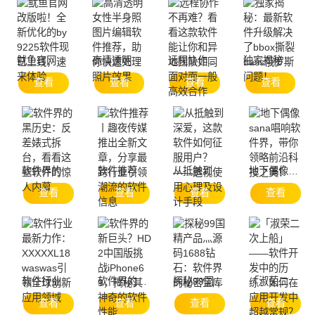
鱿鱼官网改版啦！全新优化的by9225软件现已上线，速来体验
高清透明女性半身照图片编辑软件推荐，助你快速处理照片效果
远程协作不再难？看看这款软件能让你和异地团队如同面对面一般高效合作
独家揭秘：最新软件升级解决了bbox撕裂bass俄罗斯问题！
查看
查看
查看
查看
软件界的黑历史：反差婊式拆台，看看这些软件的惊人内幕
软件推荐丨趣夜传媒推出全新文章，分享最跨行业引领潮流的软件信息
从抵触到深爱，这款软件如何征服用户？——透视使用心理及设计手段
地下偶像sana唱响软件界，带你领略前沿科技之美！
查看
查看
查看
查看
软件行业最新力作：XXXXXL18waswas引领全球创新应用领域
软件界的新巨头？HD2中国版挑战iPhone69，揭秘其神奇的软件性能
探秘99国精产品灬源码1688钻石：软件界的秘密宝库
「淑荣二次上船」——软件开发中的历练：如何在应用开发中超越常规？
查看
查看
查看
查看